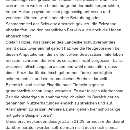
sich in ihrem weiteren Leben aufgrund der nicht tiergerechten,
engen Haltungssysteme nicht gegenseitig anfressen und
verletzen können, wird ihnen ohne Betäubung oder
Schmerzmittel der Schwanz drastisch gekürzt, die Eckzähne
abgekniffen und den männlichen Ferkeln auch noch die Hoden
abgeschnitten.
Stefan Hitzler, Vorsitzender des Landestierschutzverbandes
meint dazu: „wer einmal gehört hat, wie die Neugeborenen bei
diesen Amputationen, die sie bei vollem Bewusstsein miterleben
müssen, schreien, der wird es so schnell nicht vergessen. Es ist
wissenschaftlich längst erwiesen und wohl unbestritten, dass
diese Prozedur für die frisch geborenen Tiere unerträglich
schmerzhaft ist und ein traumatisches Erlebnis darstellt.
Eigentlich sind solche Eingriffe nach Tierschutzgesetz
grundsätzlich schon lange verboten. Es war folglich allerhöchste
Zeit die bisherigen Ausnahmemöglichkeiten im Bereich der so
genannten Nutztierhaltungen endlich zu streichen und auf
Alternativen zu setzen. Andere Länder gehen hier schon lange
mit gutem Beispiel voran“.
Umso erschreckender, dass jetzt am 21.09. erneut im Bundesrat
darüber beraten werden soll, ob man nicht doch noch einmal