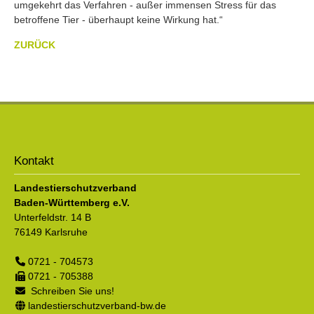
umgekehrt das Verfahren - außer immensen Stress für das
betroffene Tier - überhaupt keine Wirkung hat.“
ZURÜCK
Kontakt
Landestierschutzverband
Baden-Württemberg e.V.
Unterfeldstr. 14 B
76149
Karlsruhe
0721 - 704573
0721 - 705388
Schreiben Sie uns!
landestierschutzverband-bw.de