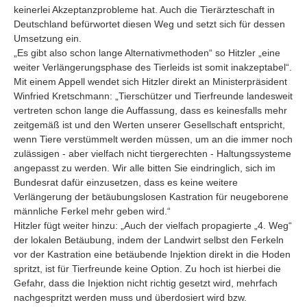
keinerlei Akzeptanzprobleme hat. Auch die Tierärzteschaft in
Deutschland befürwortet diesen Weg und setzt sich für dessen
Umsetzung ein.
„Es gibt also schon lange Alternativmethoden“ so Hitzler „eine
weiter Verlängerungsphase des Tierleids ist somit inakzeptabel“.
Mit einem Appell wendet sich Hitzler direkt an Ministerpräsident
Winfried Kretschmann: „Tierschützer und Tierfreunde landesweit
vertreten schon lange die Auffassung, dass es keinesfalls mehr
zeitgemäß ist und den Werten unserer Gesellschaft entspricht,
wenn Tiere verstümmelt werden müssen, um an die immer noch
zulässigen - aber vielfach nicht tiergerechten - Haltungssysteme
angepasst zu werden. Wir alle bitten Sie eindringlich, sich im
Bundesrat dafür einzusetzen, dass es keine weitere
Verlängerung der betäubungslosen Kastration für neugeborene
männliche Ferkel mehr geben wird.“
Hitzler fügt weiter hinzu: „Auch der vielfach propagierte „4. Weg“
der lokalen Betäubung, indem der Landwirt selbst den Ferkeln
vor der Kastration eine betäubende Injektion direkt in die Hoden
spritzt, ist für Tierfreunde keine Option. Zu hoch ist hierbei die
Gefahr, dass die Injektion nicht richtig gesetzt wird, mehrfach
nachgespritzt werden muss und überdosiert wird bzw.