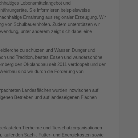
chhaltiges Lebensmittelangebot und
rnährungsräte. Sie informieren beispielsweise
nachhaltige Ernährung aus regionaler Erzeugung. Wir
tung von Schulbauernhöfen. Zudem unterstützen wir
wendung, unter anderem zeigt sich dabei eine
Feldlerche zu schützen und Wasser, Dünger und
tech und Tradition, bestes Essen und wunderschöne
emberg den Ökolandbau seit 2011 verdoppelt und den
 Weinbau sind wir durch die Förderung von
 verpachteten Landesflächen wurden inzwischen auf
eigenen Betrieben und auf landeseigenen Flächen
berlasteten Tierheime und Tierschutzorganisationen
, laufenden Sach-, Futter- und Energiekosten sowie