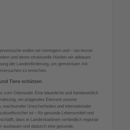
Tierversuche wollen wir verringern und – wo immer
ördern und deren strukturelle Hürden wir abbauen
höhung der Landesförderung, um gemeinsam mit
rversuchen zu erreichen.
 und Tiere schützen
bis zum Odenwald. Eine bäuerliche und handwerklich
 Ernährung, ein prägendes Element unserer
en, wachsender Unsicherheiten und internationaler
d zukunftssicher ist – für gesunde Lebensmittel und
schafft, dass in Landeskantinen verbindlich regional-
ter ausbauen und dadurch eine gesunde,