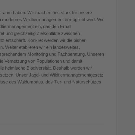
nsraum haben. Wir machen uns stark für unsere
rch modernes Wildtiermanagement ermöglicht wird. Wir
ldtiermanagement ein, das den Erhalt
et und gleichzeitig Zielkonflikte zwischen
z entschärft. Konkret werden wir die bisher
 Weiter etablieren wir ein landesweites,
tsprechendem Monitoring und Fachberatung. Unseren
die Vernetzung von Populationen und damit
e heimische Biodiversität. Deshalb werden wir
etzen. Unser Jagd- und Wildtiermanagementgesetz
rnisse des Waldumbaus, des Tier- und Naturschutzes