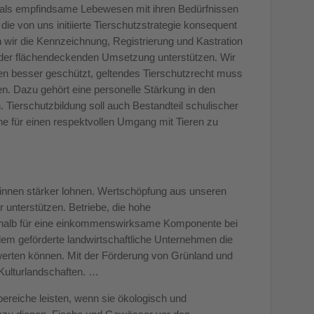
re als empfindsame Lebewesen mit ihren Bedürfnissen
ie von uns initiierte Tierschutzstrategie konsequent
wir die Kennzeichnung, Registrierung und Kastration
 der flächendeckenden Umsetzung unterstützen. Wir
en besser geschützt, geltendes Tierschutzrecht muss
en. Dazu gehört eine personelle Stärkung in den
 Tierschutzbildung soll auch Bestandteil schulischer
he für einen respektvollen Umgang mit Tieren zu
*innen stärker lohnen. Wertschöpfung aus unseren
r unterstützen. Betriebe, die hohe
deshalb für eine einkommenswirksame Komponente bei
dem geförderte landwirtschaftliche Unternehmen die
rten können. Mit der Förderung von Grünland und
 Kulturlandschaften. …
bereiche leisten, wenn sie ökologisch und