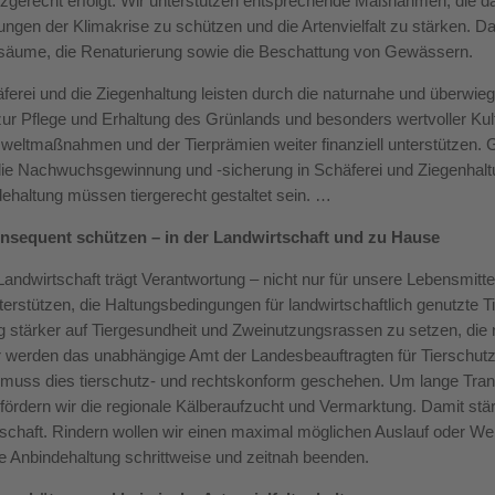
tzgerecht erfolgt. Wir unterstützen entsprechende Maßnahmen, die 
ngen der Klimakrise zu schützen und die Artenvielfalt zu stärken. D
rsäume, die Renaturierung sowie die Beschattung von Gewässern.
ferei und die Ziegenhaltung leisten durch die naturnahe und überwie
zur Pflege und Erhaltung des Grünlands und besonders wertvoller Kul
eltmaßnahmen und der Tierprämien weiter finanziell unterstützen. 
die Nachwuchsgewinnung und -sicherung in Schäferei und Ziegenhalt
dehaltung müssen tiergerecht gestaltet sein.
…
onsequent schützen – in der Landwirtschaft und zu Hause
andwirtschaft trägt Verantwortung – nicht nur für unsere Lebensmitte
terstützen, die Haltungsbedingungen für landwirtschaftlich genutzte T
 stärker auf Tiergesundheit und Zweinutzungsrassen zu setzen, die n
r werden das unabhängige Amt der Landesbeauftragten für Tierschutz 
 muss dies tierschutz- und rechtskonform geschehen. Um lange Tra
 fördern wir die regionale Kälberaufzucht und Vermarktung. Damit stärk
schaft. Rindern wollen wir einen maximal möglichen Auslauf oder We
e Anbindehaltung schrittweise und zeitnah beenden.