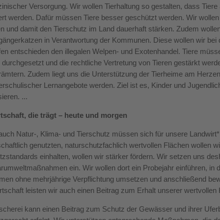
zinischer Versorgung. Wir wollen Tierhaltung so gestalten, dass Tie
ert werden. Dafür müssen Tiere besser geschützt werden. Wir wollen d
 und damit den Tierschutz im Land dauerhaft stärken. Zudem wollen 
gängerkatzen in Verantwortung der Kommunen. Diese wollen wir bei
n entschieden den illegalen Welpen- und Exotenhandel. Tiere müss
durchgesetzt und die rechtliche Vertretung von Tieren gestärkt werd
rämtern. Zudem liegt uns die Unterstützung der Tierheime am Herzen.
rschulischer Lernangebote werden. Ziel ist es, Kinder und Jugendlic
ieren. ...
tschaft, die trägt – heute und morgen
uch Natur-, Klima- und Tierschutz müssen sich für unsere Landwirt
schaftlich genutzten, naturschutzfachlich wertvollen Flächen wollen wi
tzstandards einhalten, wollen wir stärker fördern. Wir setzen uns 
rumweltmaßnahmen ein. Wir wollen dort ein Probejahr einführen, in 
en ohne mehrjährige Verpflichtung umsetzen und anschließend bewe
tschaft leisten wir auch einen Beitrag zum Erhalt unserer wertvollen
Fischerei kann einen Beitrag zum Schutz der Gewässer und ihrer Ufer