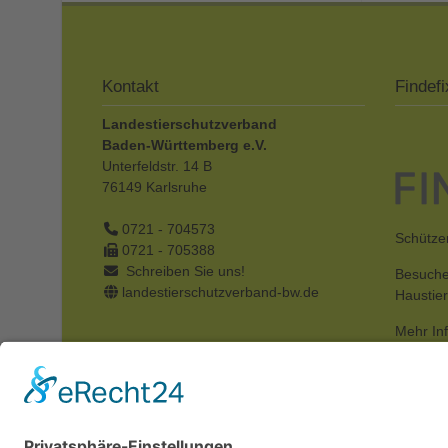
Kontakt
Findefi
Landestierschutzverband
Baden-Württemberg e.V.
Unterfeldstr. 14 B
76149
Karlsruhe
0721 - 704573
Schützen
0721 - 705388
Schreiben Sie uns!
Besuche
landestierschutzverband-bw.de
Haustie
Mehr In