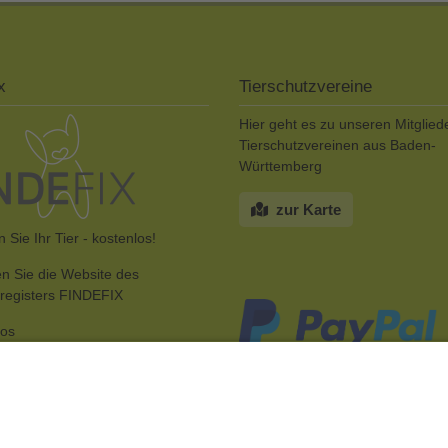
x
Tierschutzvereine
Hier geht es zu unseren Mitglied
Tierschutzvereinen aus Baden-
Württemberg
zur Karte
 Sie Ihr Tier - kostenlos!
n Sie die Website des
rregisters FINDEFIX
fos
SPENDEN SIE FÜR DEN TIERS