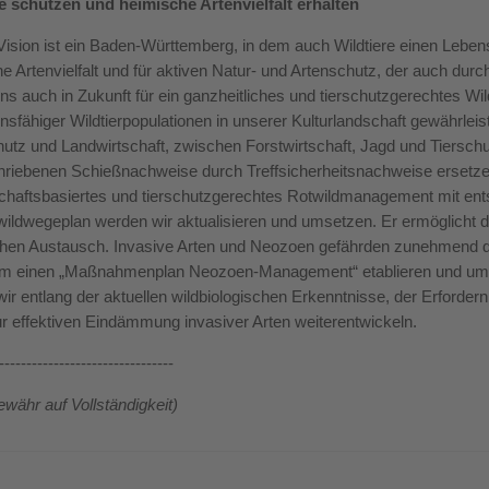
e schützen und heimische Artenvielfalt erhalten
ision ist ein Baden-Württemberg, in dem auch Wildtiere einen Lebe
e Artenvielfalt und für aktiven Natur- und Artenschutz, der auch du
ns auch in Zukunft für ein ganzheitliches und tierschutzgerechtes Wi
nsfähiger Wildtierpopulationen in unserer Kulturlandschaft gewährleist
utz und Landwirtschaft, zwischen Forstwirtschaft, Jagd und Tierschut
riebenen Schießnachweise durch Treffsicherheitsnachweise ersetzen.
chaftsbasiertes und tierschutzgerechtes Rotwildmanagement mit en
ildwegeplan werden wir aktualisieren und umsetzen. Er ermöglicht 
hen Austausch. Invasive Arten und Neozoen gefährden zunehmend di
m einen „Maßnahmenplan Neozoen-Management“ etablieren und ums
ir entlang der aktuellen wildbiologischen Erkenntnisse, der Erforde
r effektiven Eindämmung invasiver Arten weiterentwickeln.
--------------------------------
währ auf Vollständigkeit)