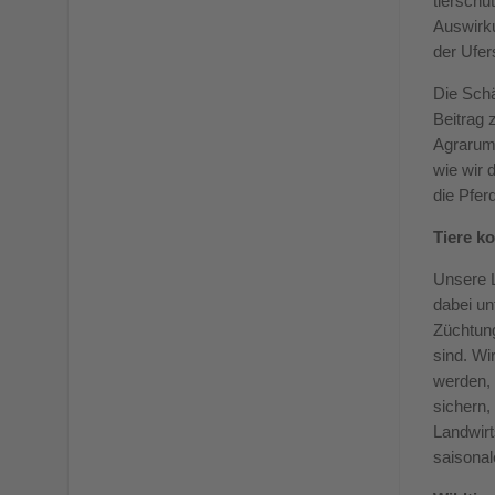
tierschu
Auswirku
der Ufe
Die Schä
Beitrag 
Agrarumw
wie wir 
die Pfer
Tiere k
Unsere L
dabei un
Züchtung
sind. Wi
werden,
sichern,
Landwirt
saisonal