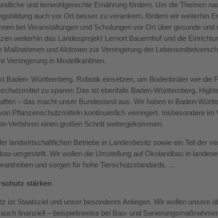
undliche und tierwohlgerechte Ernährung fördern. Um die Themen na
gsbildung auch vor Ort besser zu verankern, fördern wir weiterhin E
nnen bei Veranstaltungen und Schulungen vor Ort über gesunde und 
tzen weiterhin das Landesprojekt Lernort Bauernhof und die Einrich
ige Maßnahmen und Aktionen zur Verringerung der Lebensmittelversch
 Verringerung in Modellkantinen.
t Baden- Württemberg. Robotik einsetzen, um Bodenbrüter wie die 
schutzmittel zu sparen: Das ist ebenfalls Baden-Württemberg. High
aften – das macht unser Bundesland aus. Wir haben in Baden-Württ
von Pflanzenschutzmitteln kontinuierlich verringert. Insbesondere im
n-Verfahren einen großen Schritt weitergekommen.
 der landwirtschaftlichen Betriebe in Landesbesitz sowie ein Teil der
au umgestellt. Wir wollen die Umstellung auf Ökolandbau in landes
orantreiben und sorgen für hohe Tierschutzstandards. ...
rschutz stärken
tz ist Staatsziel und unser besonderes Anliegen. Wir wollen unsere ü
 auch finanziell – beispielsweise bei Bau- und Sanierungsmaßnahmen