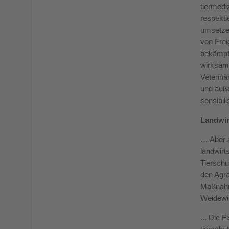
tiermedi
respekti
umsetzen
von Frei
bekämpfe
wirksam 
Veterinä
und auße
sensibilis
Landwir
… Aber a
landwirt
Tierschu
den Agra
Maßnahm
Weidewir
... Die 