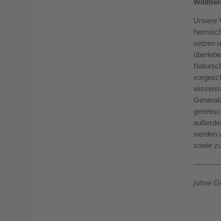
Wildtier
Unsere V
heimisch
setzen u
überlebe
Natursch
vorgesch
wissens
Generalw
genetisc
außerde
werden w
sowie zu
-----------
(ohne Ge