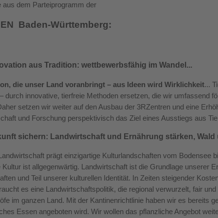
 aus dem Parteiprogramm der
EN Baden-Württemberg:
novation aus Tradition: wettbewerbsfähig im Wandel...
on, die unser Land voranbringt – aus Ideen wird Wirklichkeit
... 
– durch innovative, tierfreie Methoden ersetzen, die wir umfassend f
Daher setzen wir weiter auf den Ausbau der 3RZentren und eine Er
haft und Forschung perspektivisch das Ziel eines Ausstiegs aus Tie
kunft sichern: Landwirtschaft und Ernährung stärken, Wald
andwirtschaft prägt einzigartige Kulturlandschaften vom Bodensee 
 Kultur ist allgegenwärtig. Landwirtschaft ist die Grundlage unserer
ften und Teil unserer kulturellen Identität. In Zeiten steigender Kost
raucht es eine Landwirtschaftspolitik, die regional verwurzelt, fair un
öfe im ganzen Land. Mit der Kantinenrichtlinie haben wir es bereits ge
ches Essen angeboten wird. Wir wollen das pflanzliche Angebot wei