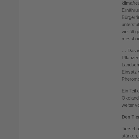
klimafre
Ernährun
Bürger*i
unterstü
vielfält
messbare
… Das is
Pflanzen
Landsch
Einsatz 
Pheromo
Ein Teil
Ökolandb
weiter v
Den Tie
Tierschu
stärken,