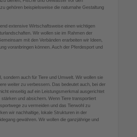
dazu dienen, Fische und Gewässer vor den
azu gehören beispielsweise die naturnahe Gestaltung
gend extensive Wirtschaftsweise einen wichtigen
turlandschaften. Wir wollen sie im Rahmen der
Gemeinsam mit den Verbänden erarbeiten wir Ideen,
ung voranbringen können. Auch der Pferdesport und
l, sondern auch für Tiere und Umwelt. Wir wollen sie
iere weiter zu verbessern. Das bedeutet auch, bei der
icht einseitig auf ein Leistungsmerkmal ausgerichtet
stärken und absichern. Wenn Tiere transportiert
nsportwege zu vermeiden und das Tierwohl zu
en wir nachhaltige, lokale Strukturen in der
idegang gewähren. Wir wollen die ganzjährige und