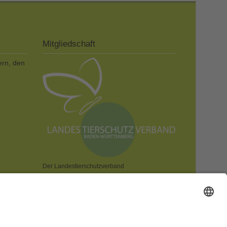
Mitgliedschaft
ern, den
Der Landestierschutzverband
Baden-Württemberg e.V. ist dem
Deutschen Tierschutzbund e.V. zugeordnet.
CHUTZ!