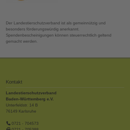
Der Landestierschutzverband ist als gemeinnützig und
besonders förderungswürdig anerkannt.
Spendenbescheinigungen können steuerrechtlich geltend
gemacht werden.
Kontakt
Landestierschutzverband
Baden-Württemberg e.V.
Unterfeldstr. 14 B
76149
Karlsruhe
0721 - 704573
0721 - 705388