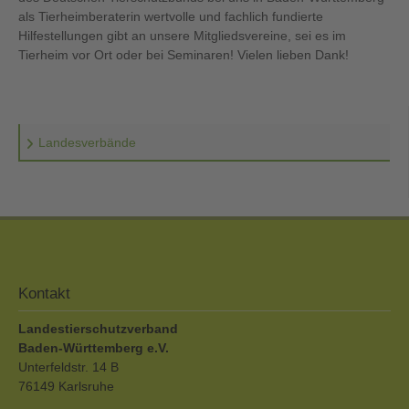
als Tierheimberaterin wertvolle und fachlich fundierte
Hilfestellungen gibt an unsere Mitgliedsvereine, sei es im
Tierheim vor Ort oder bei Seminaren! Vielen lieben Dank!
Landesverbände
Kontakt
Landestierschutzverband
Baden-Württemberg e.V.
Unterfeldstr. 14 B
76149
Karlsruhe