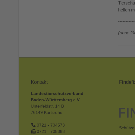
Tierschu
helfen m
-----------
(ohne Ge
Kontakt
Findefi
Landestierschutzverband
Baden-Württemberg e.V.
Unterfeldstr. 14 B
76149
Karlsruhe
0721 - 704573
Schützen
0721 - 705388