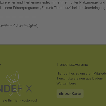
tzvereinen und Tierheimen leidet immer mehr unter Platzmangel und
it einem Förderprogramm „Zukunft Tierschutz“ bei der Unterbringung
--------------------------------
währ auf Vollständigkeit)
x
Tierschutzvereine
Hier geht es zu unseren Mitglied
Tierschutzvereinen aus Baden-
Württemberg
zur Karte
 Sie Ihr Tier - kostenlos!