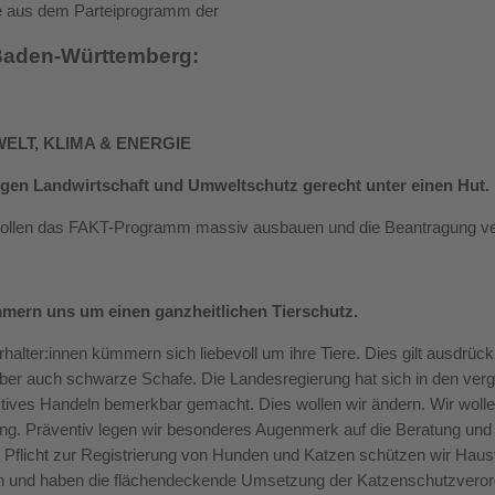
 aus dem Parteiprogramm der
aden-Württemberg:
WELT, KLIMA & ENERGIE
ngen Landwirtschaft und Umweltschutz gerecht unter einen Hut.
ollen das FAKT-Programm massiv ausbauen und die Beantragung ve
mern uns um einen ganzheitlichen Tierschutz.
erhalter:innen kümmern sich liebevoll um ihre Tiere. Dies gilt ausdrück
aber auch schwarze Schafe. Die Landesregierung hat sich in den ve
tives Handeln bemerkbar gemacht. Dies wollen wir ändern. Wir wollen
ung. Präventiv legen wir besonderes Augenmerk auf die Beratung und 
r Pflicht zur Registrierung von Hunden und Katzen schützen wir Haust
 und haben die flächendeckende Umsetzung der Katzenschutzverordn