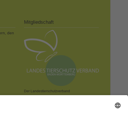
Mitgliedschaft
ern, den
Der Landestierschutzverband
Baden-Württemberg e.V. ist dem
Deutschen Tierschutzbund e.V. zugeordnet.
CHUTZ!