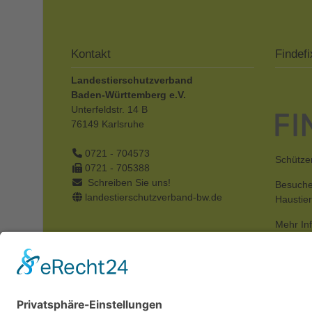
Kontakt
Findefi
Landestierschutzverband
Baden-Württemberg e.V.
Unterfeldstr. 14 B
76149
Karlsruhe
0721 - 704573
Schützen
0721 - 705388
Schreiben Sie uns!
Besuche
landestierschutzverband-bw.de
Haustie
Mehr In