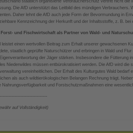
eutschland staatlich organisierte Verbraucherschutz vertritt nicht die
ssung. Die AfD unterstützt das Leitbild des mündigen Verbrauchers. 
ten. Daher lehnt die AfD auch jede Form der Bevormundung in Ernäh
ziehbare Kennzeichnung der Herkunft und der Inhaltsstoffe, z. B. bei
, Forst- und Fischwirtschaft als Partner von Wald- und Naturschu
 leistet einen wertvollen Beitrag zum Erhalt unserer gewachsenen Kult
dete, staatlich geprüfte Naturschützer und erbringen in Wald und Flur 
 Eigenverantwortung der Jäger stärken. Insbesondere die Fütterung i
es Niederwildes müssen entbürokratisiert werden. Die AfD wird die 
verwaltung vereinheitlichen. Der Erhalt des Kulturgutes Wald bedarf 
ichen als auch wildtierökologischen Belangen Rechnung trägt. Nebe
te Nahrungsverfügbarkeit und Forstschutzmaßnahmen eine wesentlic
--------------------------------
währ auf Vollständigkeit)