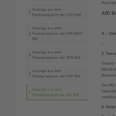
Auszüge
Auszüge aus dem
AfD B
Parteiprogramm der CDU BW
Auszüge aus dem
Parteiprogramm der GRÜNEN
V – Umw
BW
…
Auszüge aus dem
2. Tier
Parteiprogramm der SPD BW
Unsere V
Milchküh
Auszüge aus dem
Bereiche
Parteiprogramm der FDP BW
Die AfD 
Auszüge aus dem
Lebendtr
Parteiprogramm der AfD BW
zertifizi
5. Verb