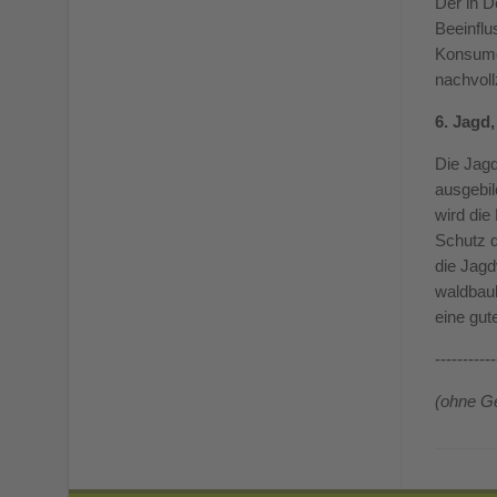
Der in D
Beeinflu
Konsumen
nachvoll
6. Jagd
Die Jagd
ausgebil
wird die
Schutz d
die Jagd
waldbaul
eine gu
-----------
(ohne Ge