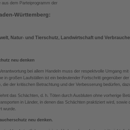
 aus dem Parteiprogramm der
aden-Württemberg:
elt, Natur- und Tierschutz, Landwirtschaft und Verbrauch
schutz neu denken
erantwortung bei allem Handeln muss der respektvolle Umgang mit d
e in großen Laufställen ist ein bedeutender Fortschritt gegenüber der
, die der kritischen Betrachtung und der Verbesserung bedürfen, daz
lehnt das Schächten, d. h. Töten durch Ausbluten ohne vorherige Bet
ansporten in Länder, in denen das Schächten praktiziert wird, sowie 
ert wurde.
raucherschutz neu denken.