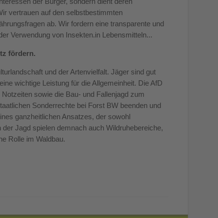
 Interessen der Bürger, sondern dient deren
Wir vertrauen auf den selbstbestimmten
rungsfragen ab. Wir fordern eine transparente und
 der Verwendung von Insekten.in Lebensmitteln...
tz fördern.
urlandschaft und der Artenvielfalt. Jäger sind gut
eine wichtige Leistung für die Allgemeinheit. Die AfD
n Notzeiten sowie die Bau- und Fallenjagd zum
staatlichen Sonderrechte bei Forst BW beenden und
eines ganzheitlichen Ansatzes, der sowohl
n der Jagd spielen demnach auch Wildruhebereiche,
he Rolle im Waldbau.