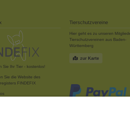
x
Tierschutzvereine
Hier geht es zu unseren Mitglied
Tierschutzvereinen aus Baden-
Württemberg
zur Karte
 Sie Ihr Tier - kostenlos!
n Sie die Website des
rregisters FINDEFIX
fos
SPENDEN SIE FÜR DEN TIERS