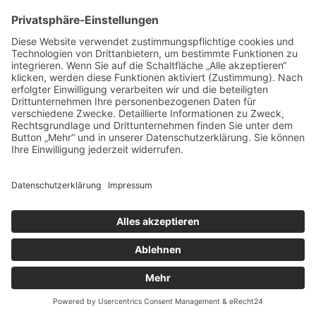
Der Landestierschutzverband
Baden-Württemberg e.V. ist dem
Deutschen Tierschutzbund e.V. zugeordnet.
© 2026 LANDESTIERSCHUTZVERBAND BADEN-
WÜRTTEMBERG |
Impressum
|
Datenschutz
|
Sitemap