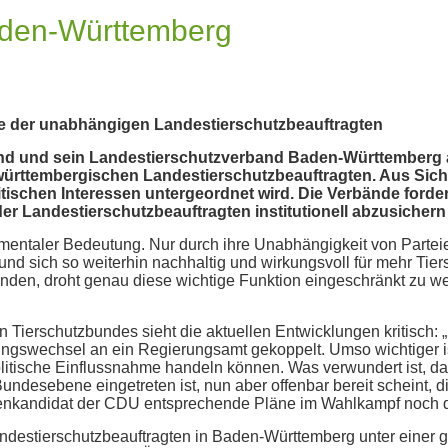
aden-Württemberg
e der unabhängigen Landestierschutzbeauftragten
nd und sein Landestierschutzverband Baden-Württemberg a
ttembergischen Landestierschutzbeauftragten. Aus Sicht d
tischen Interessen untergeordnet wird. Die Verbände forde
er Landestierschutzbeauftragten institutionell abzusichern 
damentaler Bedeutung. Nur durch ihre Unabhängigkeit von Parte
nd sich so weiterhin nachhaltig und wirkungsvoll für mehr Tie
unden, droht genau diese wichtige Funktion eingeschränkt zu wer
ierschutzbundes sieht die aktuellen Entwicklungen kritisch: „
gswechsel an ein Regierungsamt gekoppelt. Umso wichtiger is
politische Einflussnahme handeln können. Was verwundert ist, 
Bundesebene eingetreten ist, nun aber offenbar bereit scheint
tzenkandidat der CDU entsprechende Pläne im Wahlkampf noch de
ndestierschutzbeauftragten in Baden-Württemberg unter einer 