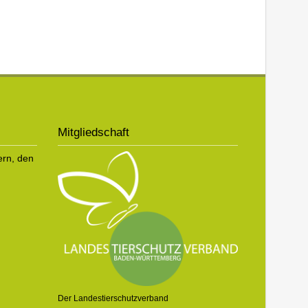
Mitgliedschaft
ern, den
Der Landestierschutzverband