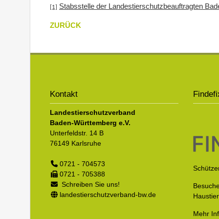
Stabsstelle der Landestierschutzbeauftragten Ba
[1]
ZURÜCK
Kontakt
Findefi
Landestierschutzverband
Baden-Württemberg e.V.
Unterfeldstr. 14 B
76149
Karlsruhe
0721 - 704573
Schützen
0721 - 705388
Schreiben Sie uns!
Besuche
landestierschutzverband-bw.de
Haustie
Mehr In